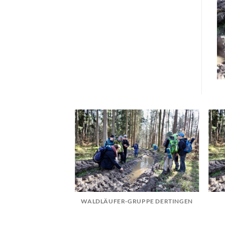
FER-GRUPPE
WALDLÄUFER-GRUPPE DERTINGEN
ROZELTEN