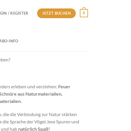
JETZT BUCHEN
0
GIN / REGISTER
ABO-INFO
leben?
nders erleben und verstehen:
Feuer
Schnüre aus Naturmaterialien,
aterialien.
 die die Verbindung zur Natur stärken
 die Sprache der Vögel, lese Spuren und
t und hab
natürlich Spaß!