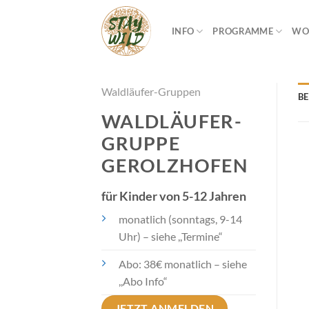
Zum
Inhalt
INFO
PROGRAMME
WO
springen
Waldläufer-Gruppen
B
WALDLÄUFER-
GRUPPE
GEROLZHOFEN
für Kinder von 5-12 Jahren
monatlich (sonntags, 9-14
Uhr) – siehe ,,Termine“
Abo: 38€ monatlich – siehe
,,Abo Info“
JETZT ANMELDEN