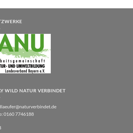
TZWERKE
AY WILD NATUR VERBINDET
dlaeufer@naturverbindet.de
o: 0160 7746188
B