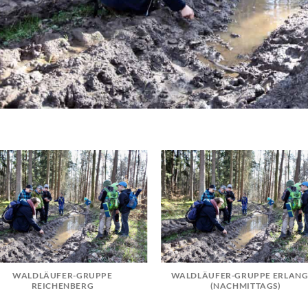
WALDLÄUFER-GRUPPE
WALDLÄUFER-GRUPPE ERLAN
REICHENBERG
(NACHMITTAGS)