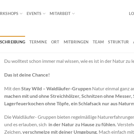
RKSHOPS
EVENTS
MITARBEIT
LO
ESCHREIBUNG
TERMINE
ORT
MITBRINGEN
TEAM
STRUKTUR
Du wolltest schon immer mal wissen, wie es ist in der Natur zu 
Das ist deine Chance!
Mit den
Stay Wild – Waldläufer-Gruppen
Natur einmal ganz a
machen mit und ohne Streichhölzer, Schnitzen ohne Messer, 
Lagerfeuerkochen ohne Töpfe, ein Schlafsack nur aus Naturm
Die Waldläufer- Gruppen bieten regelmäßige Naturerfahrungen,
und es erlauben, sich
in der Natur zu Hause zu fühlen.
Verstehe
Zeichen,
verschmelze mit deiner Umgebung.
Mach einfach mi