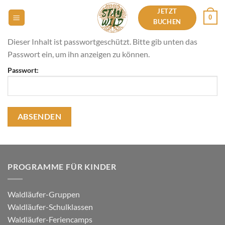
Zum
JETZT
0
Inhalt
BUCHEN
springen
Dieser Inhalt ist passwortgeschützt. Bitte gib unten das
Passwort ein, um ihn anzeigen zu können.
Passwort:
PROGRAMME FÜR KINDER
Waldläufer-Gruppen
Waldläufer-Schulklassen
Waldläufer-Feriencamps