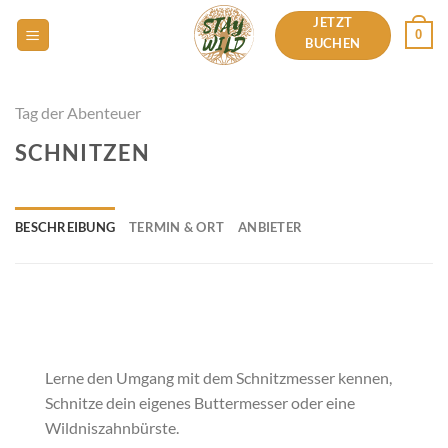
Zum
JETZT
0
Inhalt
BUCHEN
springen
Tag der Abenteuer
SCHNITZEN
BESCHREIBUNG
TERMIN & ORT
ANBIETER
Lerne den Umgang mit dem Schnitzmesser kennen,
Schnitze dein eigenes Buttermesser oder eine
Wildniszahnbürste.