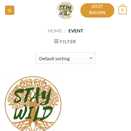
Zum
JETZT
0
Inhalt
BUCHEN
springen
HOME
/
EVENT
FILTER