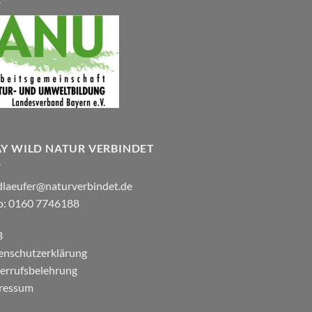
AY WILD NATUR VERBINDET
dlaeufer@naturverbindet.de
o: 0160 7746188
B
enschutzerklärung
errufsbelehrung
ressum